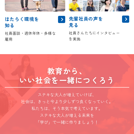
先輩社員の声を
はたらく環境を
見る
知る
社員さんたちにインタビュー
社員面談・週休年休・多様な
を実施
雇用
教育から、
いい社会を一緒につくろう
ステキな大人が増えていけば、
社会は、きっと今より少しずつ良くなっていく。
私たちは、そう本気で考えています。
ステキな大人が増える未来を
「学び」で一緒に作りましょう！